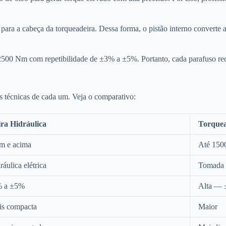
a para a cabeça da torqueadeira. Dessa forma, o pistão interno converte
é 2500 Nm com repetibilidade de ±3% a ±5%. Portanto, cada parafuso rece
as técnicas de cada um. Veja o comparativo:
ra Hidráulica
Torquea
m e acima
Até 15
áulica elétrica
Tomada e
% a ±5%
Alta —
is compacta
Maior