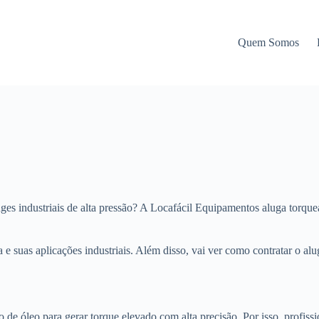
Quem Somos
es industriais de alta pressão? A Locafácil Equipamentos aluga torquea
a e suas aplicações industriais. Além disso, vai ver como contratar o a
 de óleo para gerar torque elevado com alta precisão. Por isso, profissi