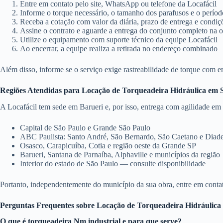
Entre em contato pelo site, WhatsApp ou telefone da Locafácil
Informe o torque necessário, o tamanho dos parafusos e o períod
Receba a cotação com valor da diária, prazo de entrega e condiç
Assine o contrato e aguarde a entrega do conjunto completo na 
Utilize o equipamento com suporte técnico da equipe Locafácil
Ao encerrar, a equipe realiza a retirada no endereço combinado
Além disso, informe se o serviço exige rastreabilidade de torque com e
Regiões Atendidas para Locação de Torqueadeira Hidráulica em 
A Locafácil tem sede em Barueri e, por isso, entrega com agilidade em
Capital de São Paulo e Grande São Paulo
ABC Paulista: Santo André, São Bernardo, São Caetano e Dia
Osasco, Carapicuíba, Cotia e região oeste da Grande SP
Barueri, Santana de Parnaíba, Alphaville e municípios da região
Interior do estado de São Paulo — consulte disponibilidade
Portanto, independentemente do município da sua obra, entre em contato
Perguntas Frequentes sobre Locação de Torqueadeira Hidráulica
O que é torqueadeira Nm industrial e para que serve?