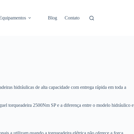
Equipamentos
Blog
Contato
deiras hidráulicas de alta capacidade com entrega rápida em toda a
luguel torqueadeira 2500Nm SP e a diferença entre o modelo hidráulico e
onais a utilizam quando a torqueadeira elétrica não oferece a força