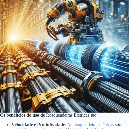
Os benefícios do uso de
Rosqueadeiras Elétricas são
Velocidade e Produtividade
:
As rosqueadeiras elétricas
são