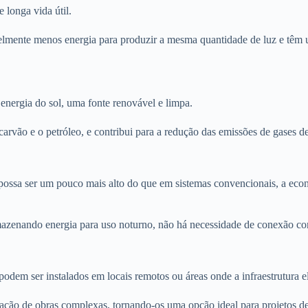
e longa vida útil.
ente menos energia para produzir a mesma quantidade de luz e têm um
a energia do sol, uma fonte renovável e limpa.
rvão e o petróleo, e contribui para a redução das emissões de gases de 
possa ser um pouco mais alto do que em sistemas convencionais, a eco
rmazenando energia para uso noturno, não há necessidade de conexão com
odem ser instalados em locais remotos ou áreas onde a infraestrutura el
ização de obras complexas, tornando-os uma opção ideal para projetos d