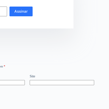
Assinar
com
*
Site